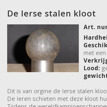
De Ierse stalen kloot
Art. n
Hardhe
Geschik
met een
Verkrij
Lood:
g
gewich
Dit is van orgine de Ierse stalen kloo
De Ieren schieten met deze kloot hu
Tijdens de wereldkampioenschappen